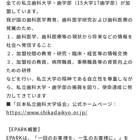
全ての私立歯科大学・歯学部（15大学17歯学部）が加
盟しています。
我が国の歯科医学教育、歯科医学研究および歯科医療の
発展のため、
１．歯科医学、歯科医療等の現状から将来などの情報を
社会へ発信すること
２．加盟校間の教育・研究・臨床・経営等の情報交換
３．加盟校の教員、病院職員、事務職員等の資質向上の
ための研修
などを行い、私立大学の精神である自立性を尊重しなが
ら、私立歯科大学・歯学部の振興を図り、使命達成に努
力してきています
■「日本私立歯科大学協会」公式ホームページ：
https://www.shikadaikyo.or.jp/
【EPARK概要】
EPARKは、「一回のお客様を、一生のお客様に。」を