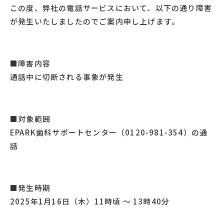
この度、弊社の電話サービスにおいて、以下の通り障害
が発生いたしましたのでご案内申し上げます。
■
障害内容
通話中に切断される事象が発生
■
対象範囲
EPARK
歯科サポートセンター（
0120-981-354
）の通
話
■
発生時期
2025
年
1
月
16
日（木）
11
時頃 ～
13
時40分