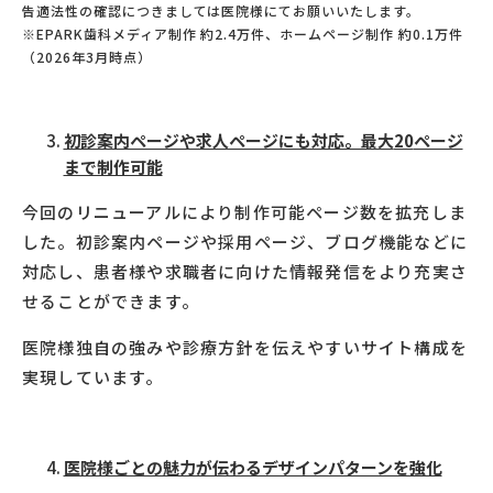
告適法性の確認につきましては医院様にてお願いいたします。
※
EPARK
歯科メディア制作 約
2.4
万件、ホームページ制作 約
0.1
万件
（
2026
年
3
月時点）
初診案内ページや求人ページにも対応。最大
20
ページ
まで制作可能
今回のリニューアルにより制作可能ページ数を拡充しま
した。初診案内ページや採用ページ、ブログ機能などに
対応し、患者様や求職者に向けた情報発信をより充実さ
せることができます。
医院様独自の強みや診療方針を伝えやすいサイト構成を
実現しています。
医院様ごとの魅力が伝わるデザインパターンを強化