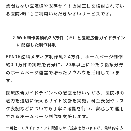
業間もない医院様や既存サイトの見直しを検討されてい
る医院様にもご利用いただきやすいサービスです。
Web
制作実績約
2.5
万件（
※
）と医療広告ガイドライン
に配慮した制作体制
EPARK歯科メディア制作約
2.4
万件、ホームページ制作
約
0.1
万件の実績を背景に、
20
年以上にわたり医療分野
のホームページ運営で培ったノウハウを活用していま
す。
医療広告ガイドラインへの配慮を行いながら、医院様の
魅力を適切に伝えるサイト設計を実施。料金表記やリス
ク表記などについても丁寧に確認を行い、安心して運用
できるホームページ制作を支援します。
※当社にてガイドラインに配慮したご提案を行いますが、最終的な広