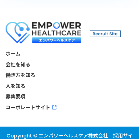
去および第三者への提供の停止を希望する場合は、原則
として下記にある担当部署からその内容を開示するもの
とします。また、当社が第三者提供を行う場合は、第三
者提供記録についても開示を求めることができます。
尚、本手続きに伴い、提供者本人以外への個人情報の漏
えいや、提供者本人以外による個人情報の改ざんを防止
する為、請求者が提供者本人であることの確認をさせて
頂きます。
ホーム
当社のグループ会社（当社の親会社、当社の子会社及び
会社を知る
当社の親会社の子会社等のグループ会社全てを含み、以
働き方を知る
下総称して「当社グループ」といいます）全社の選考を
円滑に進め、適正な配属調整を行っていく為、当社にて
人を知る
書類を保管し、当社グループ全社への開示をさせて頂く
募集要項
場合がございます。詳細は、当社コーポレートサイトの
「役職員等の個人情報の取扱いに関するプライバシーポ
コーポレートサイト
リシー」をご覧ください。
受付窓口
エンパワーヘルスケア株式会社
Copyright © エンパワーヘルスケア株式会社 採用サイ