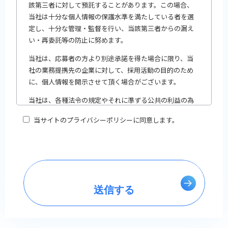
該第三者に対して預託することがあります。この場合、
当社は十分な個人情報の保護水準を満たしている者を選
定し、十分な管理・監督を行い、当該第三者からの漏え
い・再委託等の防止に努めます。
当社は、応募者の方より別途承諾を得た場合に限り、当
社の業務提携先の企業に対して、採用活動の目的のため
に、個人情報を開示させて頂く場合がございます。
当社は、各種法令の規定やそれに準ずる公共の利益の為
に公的機関等から個人情報の提出を求められた場合、必
当サイトのプライバシーポリシーに同意します。
要最低限の情報を応募者の方の同意なく、開示又は提供
することがありますのでご了承ください。
当社は、個人情報を、当社の責任の下で適切に取扱い管
理するものとし、また当社の採用活動の終了後は、当社
の規定により管理・処分するものとし、個人情報その他
の書類は返却致しません。
個人情報の内容について、提供者本人が利用目的の通
知、開示、内容の訂正、追加又は削除、利用の停止、消