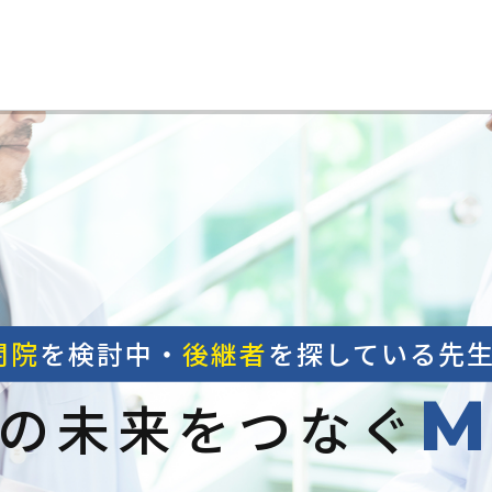
閉院
を検討中・
後継者
を探している先
M
の未来をつなぐ