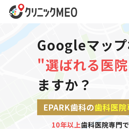
Googleマッ
"選ばれる医院
ますか？
EPARK歯科の
歯科医院
10年以上
歯科医院専門