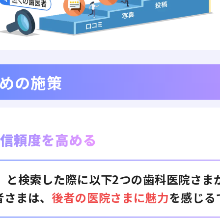
ための施策
、信頼度を高める
」と検索した際に以下2つの歯科医院さま
者さまは、
後者の医院さまに魅力
を感じる