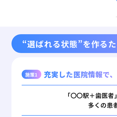
“選ばれる状態”を作る
充実した医院情報で
施策1
「〇〇駅＋歯医者
多くの患