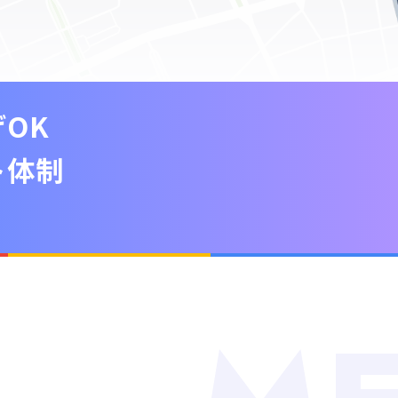
OK
ト体制